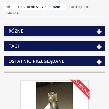
CASE IH NH STEYR
różne
KOŁO ZĘBATE
84406145
RÓŻNE
TAGI
OSTATNIO PRZEGLĄDANE
WYPRZEDAŻ!