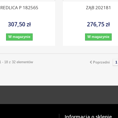
REDLICA P 182565
ZĄB 202181
307,50 zł
276,75 zł
W magazynie
W magazynie
1 - 18 z 32 elementów
Poprzedni
1
Informacja o sklepie