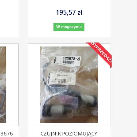
195,57 zł
W magazynie
WYPRZEDAŻ!
33676
CZUJNIK POZIOMUJĄCY