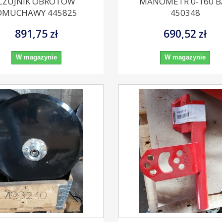
CZUJNIK OBROTÓW
MANOMETR 0-160 B
DMUCHAWY 445825
450348
891,75 zł
690,52 zł
W magazynie
W magazynie