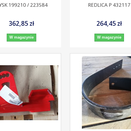
YSK 199210 / 223584
REDLICA P 432117
362,85 zł
264,45 zł
W magazynie
W magazynie