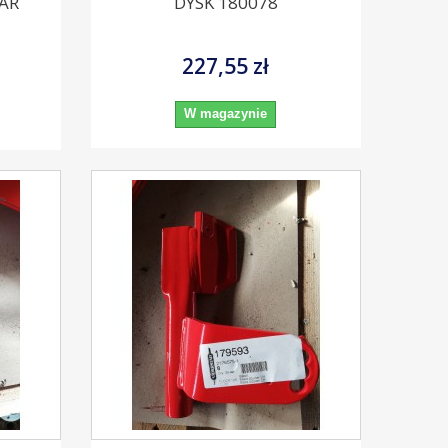
AR
DYSK 180078
227,55 zł
W magazynie