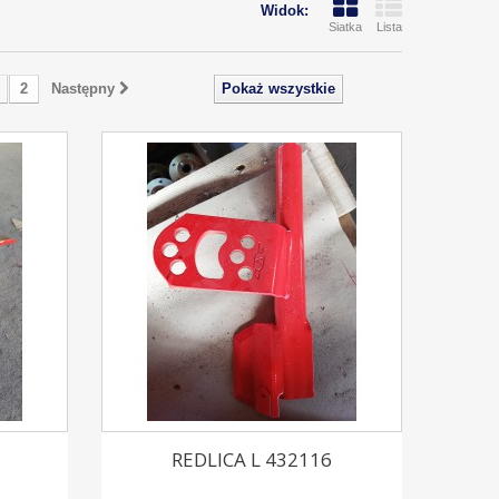
Widok:
Siatka
Lista
2
Następny
Pokaż wszystkie
REDLICA L 432116