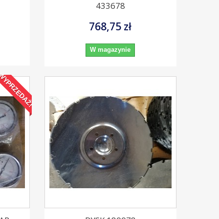
433678
768,75 zł
W magazynie
WYPRZEDAŻ!