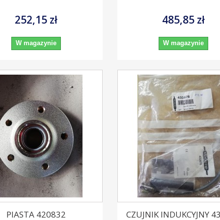
252,15 zł
485,85 zł
W magazynie
W magazynie
PIASTA 420832
CZUJNIK INDUKCYJNY 4