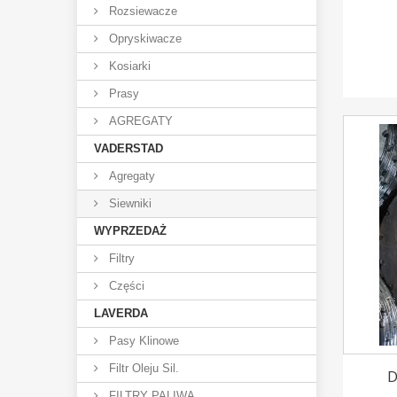
Rozsiewacze
Opryskiwacze
Kosiarki
Prasy
AGREGATY
VADERSTAD
Agregaty
Siewniki
WYPRZEDAŻ
Filtry
Części
LAVERDA
Pasy Klinowe
Filtr Oleju Sil.
D
FILTRY PALIWA