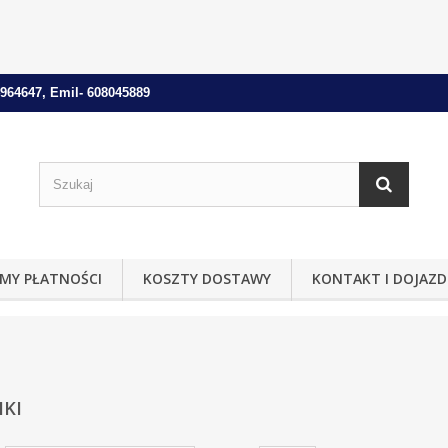
964647, Emil- 608045889
MY PŁATNOŚCI
KOSZTY DOSTAWY
KONTAKT I DOJAZD
IKI