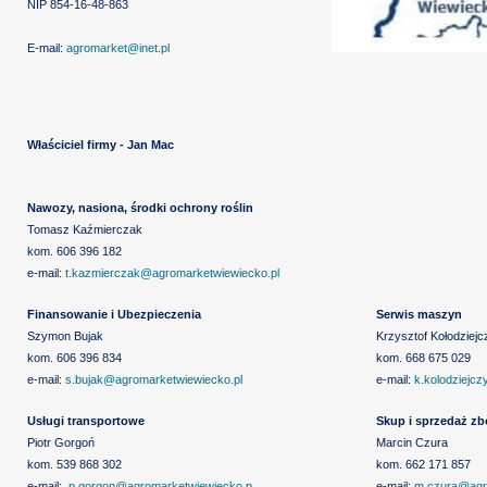
NIP 854-16-48-863
E-mail:
agromarket@inet.pl
Właściciel firmy - Jan Mac
Nawozy, nasiona, środki ochrony roślin
Tomasz Kaźmierczak
kom. 606 396 182
e-mail:
t.kazmierczak@agromarketwiewiecko.pl
Finansowanie i Ubezpieczenia
Serwis maszyn
Szymon Bujak
Krzysztof Kołodziejc
kom. 606 396 834
kom. 668 675 029
e-mail:
s.bujak@agromarketwiewiecko.pl
e-mail:
k.kolodziejc
Usługi transportowe
Skup i sprzedaż zb
Piotr Gorgoń
Marcin Czura
kom. 539 868 302
kom. 662 171 857
e-mail:
p.gorgon@agromarketwiewiecko.p
e-mail:
m.czura@agr