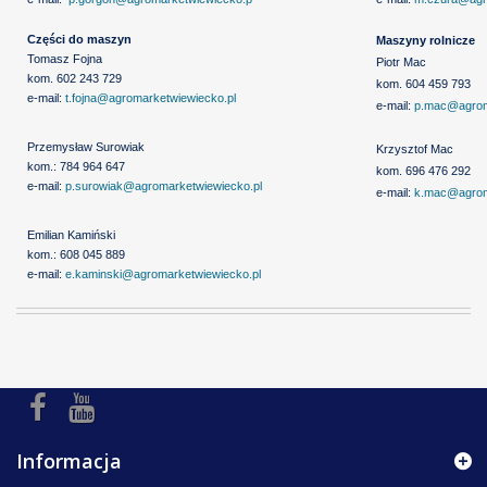
Części do maszyn
Maszyny rolnicze
Tomasz Fojna
Piotr Mac
kom. 602 243 729
kom. 604 459 793
e-mail:
t.fojna@agromarketwiewiecko.pl
e-mail:
p.mac@agrom
Przemysław Surowiak
Krzysztof Mac
kom.: 784 964 647
kom. 696 476 292
e-mail:
p.surowiak@agromarketwiewiecko.pl
e-mail:
k.mac@agrom
Emilian Kamiński
kom.: 608 045 889
e-mail:
e.kaminski@agromarketwiewiecko.pl
Informacja