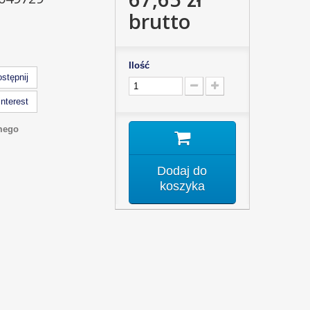
brutto
Ilość
stępnij
nterest
mego
Dodaj do
koszyka