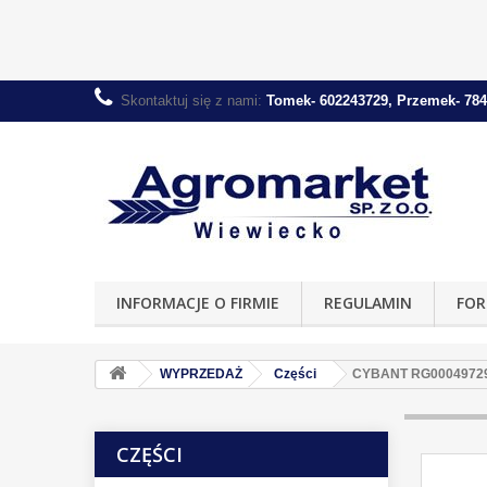
Skontaktuj się z nami:
Tomek- 602243729, Przemek- 784
INFORMACJE O FIRMIE
REGULAMIN
FOR
WYPRZEDAŻ
Części
CYBANT RG0004972
CZĘŚCI