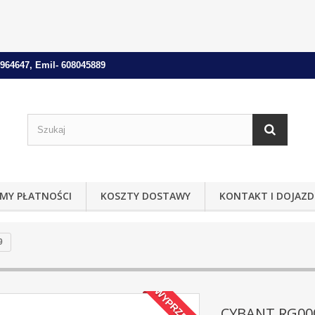
964647, Emil- 608045889
MY PŁATNOŚCI
KOSZTY DOSTAWY
KONTAKT I DOJAZD
9
WYPRZEDAŻ!
CYBANT RG00