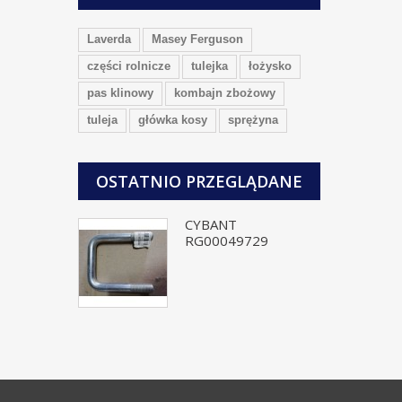
Laverda
Masey Ferguson
części rolnicze
tulejka
łożysko
pas klinowy
kombajn zbożowy
tuleja
główka kosy
sprężyna
OSTATNIO PRZEGLĄDANE
CYBANT
RG00049729