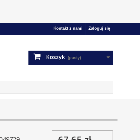
Kontakt z nami
Zaloguj się
Koszyk
(pusty)
67,65 zł
049729