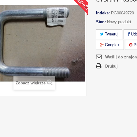
Indeks:
RG00049729
Stan:
Nowy produkt
Tweetuj
Udo
Google+
Pi
Wyślij do znajo
Drukuj
Zobacz większe