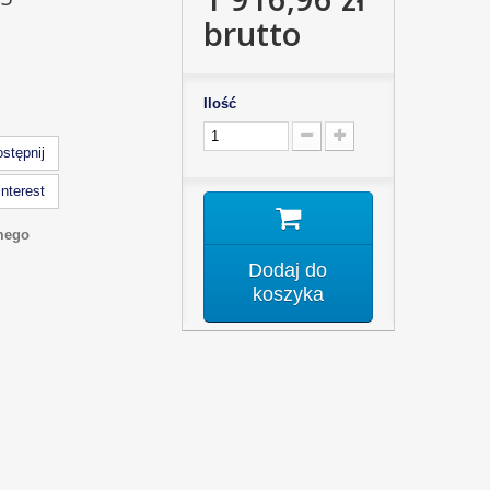
brutto
Ilość
stępnij
nterest
mego
Dodaj do
koszyka