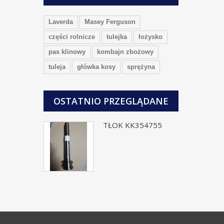
Laverda
Masey Ferguson
części rolnicze
tulejka
łożysko
pas klinowy
kombajn zbożowy
tuleja
główka kosy
sprężyna
OSTATNIO PRZEGLĄDANE
TŁOK KK354755