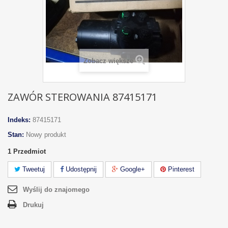
Zobacz większe
ZAWÓR STEROWANIA 87415171
Indeks:
87415171
Stan:
Nowy produkt
1
Przedmiot
Tweetuj
Udostępnij
Google+
Pinterest
Wyślij do znajomego
Drukuj