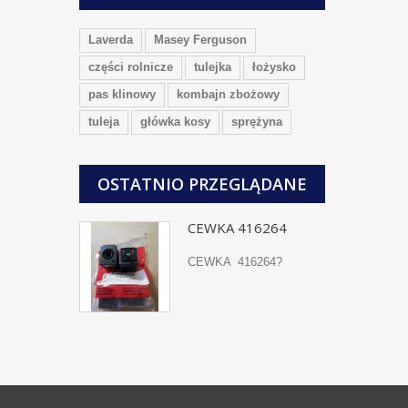
Laverda
Masey Ferguson
części rolnicze
tulejka
łożysko
pas klinowy
kombajn zbożowy
tuleja
główka kosy
sprężyna
OSTATNIO PRZEGLĄDANE
CEWKA 416264
CEWKA 416264?