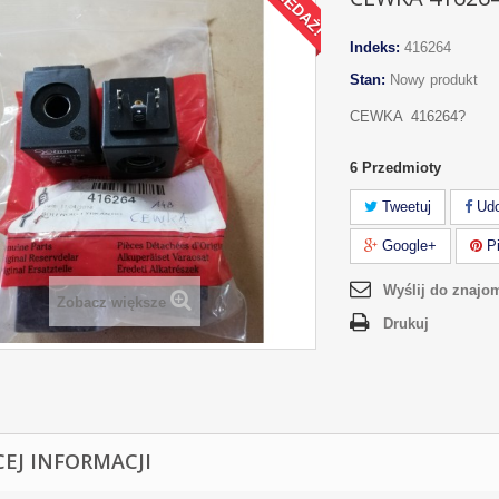
Indeks:
416264
Stan:
Nowy produkt
CEWKA 416264?
6
Przedmioty
Tweetuj
Udo
Google+
Pi
Wyślij do znajo
Zobacz większe
Drukuj
CEJ INFORMACJI