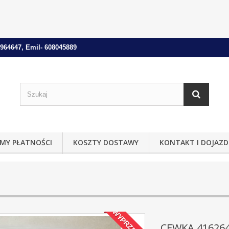
964647, Emil- 608045889
MY PŁATNOŚCI
KOSZTY DOSTAWY
KONTAKT I DOJAZD
WYPRZEDAŻ!
CEWKA 41626