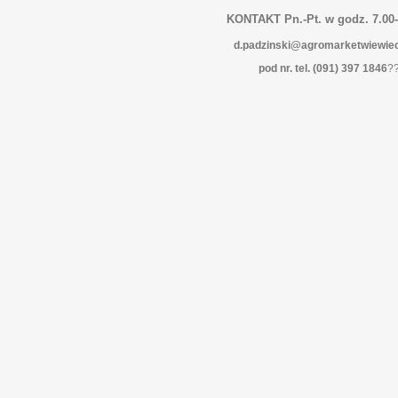
KONTAKT Pn.-Pt. w godz. 7.00-
d.padzinski@agromarketwiewiec
pod nr. tel. (091) 397 1846
?