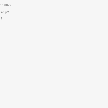
15.00
?
?
ko.pl
?
?
?