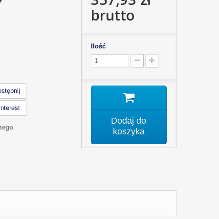
brutto
Ilość
stępnij
nterest
Dodaj do
mego
koszyka