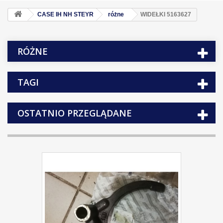
CASE IH NH STEYR
różne
WIDEŁKI 5163627
RÓŻNE
TAGI
OSTATNIO PRZEGLĄDANE