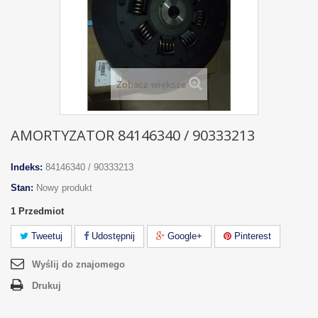
Zobacz większe
AMORTYZATOR 84146340 / 90333213
Indeks:
84146340 / 90333213
Stan:
Nowy produkt
1
Przedmiot
Tweetuj
Udostępnij
Google+
Pinterest
Wyślij do znajomego
Drukuj