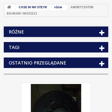
CASE IH NH STEYR
różne
AMORTYZATOR
84146340 / 90333213
RÓŻNE
TAGI
OSTATNIO PRZEGLĄDANE