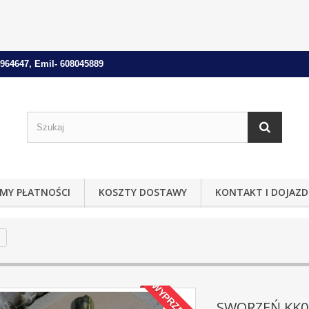
964647, Emil- 608045889
MY PŁATNOŚCI
KOSZTY DOSTAWY
KONTAKT I DOJAZD
WYPRZEDAŻ!
SWORZEŃ KK0