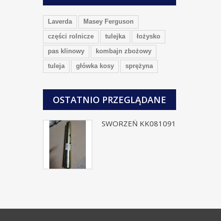
Laverda
Masey Ferguson
części rolnicze
tulejka
łożysko
pas klinowy
kombajn zbożowy
tuleja
główka kosy
sprężyna
OSTATNIO PRZEGLĄDANE
SWORZEŃ KK081091