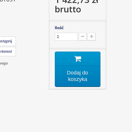
brutto
Ilość
stępnij
nterest
mego
Dodaj do
koszyka