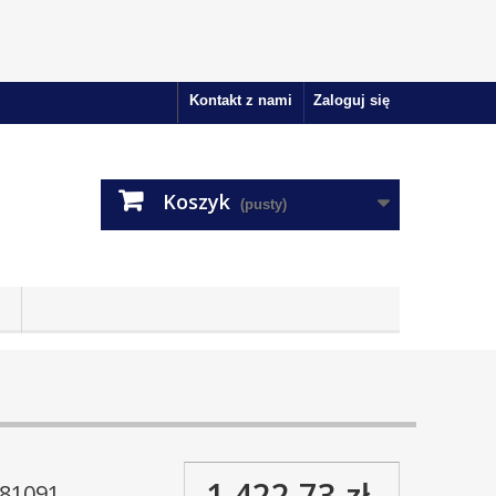
Kontakt z nami
Zaloguj się
Koszyk
(pusty)
1 422,73 zł
81091