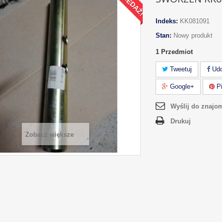
Indeks:
KK081091
Stan:
Nowy produkt
1
Przedmiot
Tweetuj
Udo
Google+
Pi
Wyślij do znajo
Drukuj
Zobacz większe