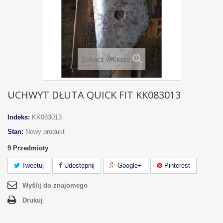
Zobacz większe
UCHWYT DŁUTA QUICK FIT KK083013
Indeks:
KK083013
Stan:
Nowy produkt
9
Przedmioty
Tweetuj
Udostępnij
Google+
Pinterest
Wyślij do znajomego
Drukuj