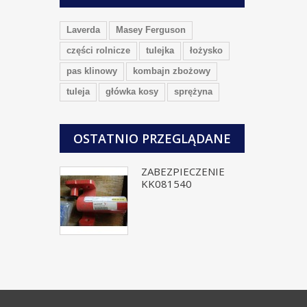
Laverda
Masey Ferguson
części rolnicze
tulejka
łożysko
pas klinowy
kombajn zbożowy
tuleja
główka kosy
sprężyna
OSTATNIO PRZEGLĄDANE
ZABEZPIECZENIE
KK081540