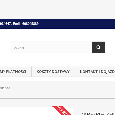
964647, Emil- 608045889
MY PŁATNOŚCI
KOSZTY DOSTAWY
KONTAKT I DOJAZD
081540
WYPRZEDAŻ!
ZABEZPIECZEN