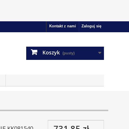
Kontakt z nami
Zaloguj się
Koszyk
(pusty)
731,85 zł
IE KK081540