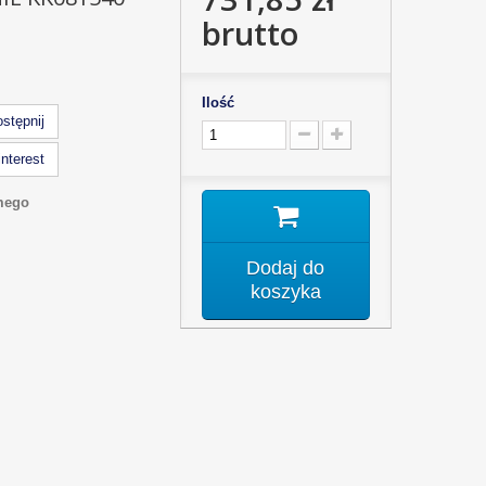
brutto
Ilość
stępnij
nterest
mego
Dodaj do
koszyka