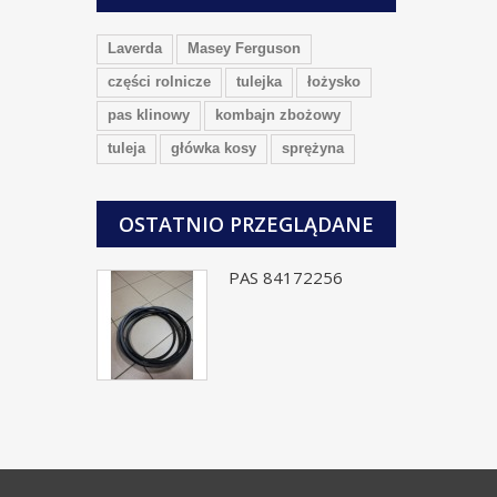
Laverda
Masey Ferguson
części rolnicze
tulejka
łożysko
pas klinowy
kombajn zbożowy
tuleja
główka kosy
sprężyna
OSTATNIO PRZEGLĄDANE
PAS 84172256