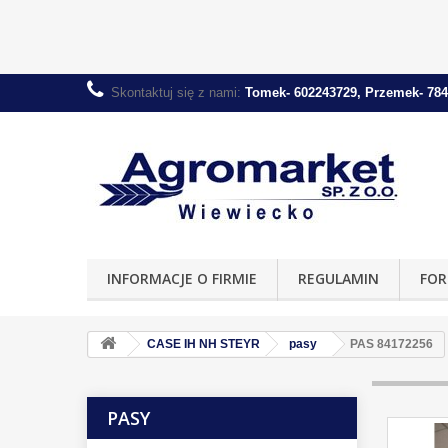
Skontaktuj się z nami:
Tomek- 602243729, Przemek- 784
INFORMACJE O FIRMIE
REGULAMIN
FOR
CASE IH NH STEYR
pasy
PAS 84172256
PASY