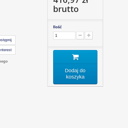
brutto
Ilość
stępnij
nterest
mego
Dodaj do
koszyka