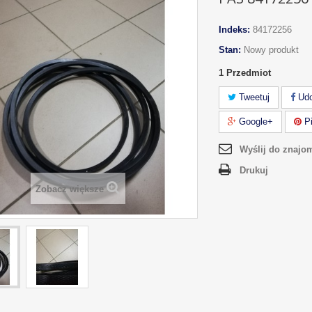
Indeks:
84172256
Stan:
Nowy produkt
1
Przedmiot
Tweetuj
Udo
Google+
Pi
Wyślij do znajo
Drukuj
Zobacz większe