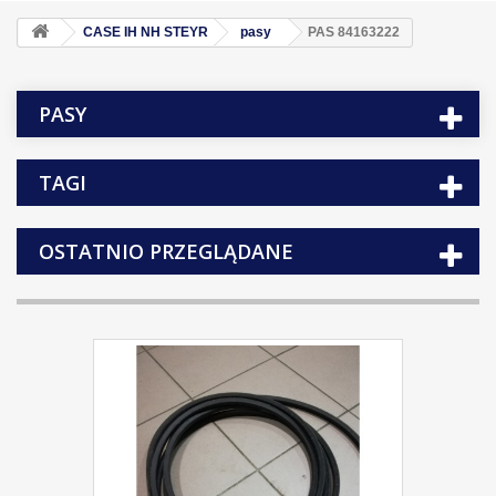
CASE IH NH STEYR
pasy
PAS 84163222
PASY
TAGI
OSTATNIO PRZEGLĄDANE