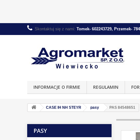
Skontaktuj się z nami:
Tomek- 602243729, Przemek- 784
INFORMACJE O FIRMIE
REGULAMIN
FOR
CASE IH NH STEYR
pasy
PAS 84548651
PASY