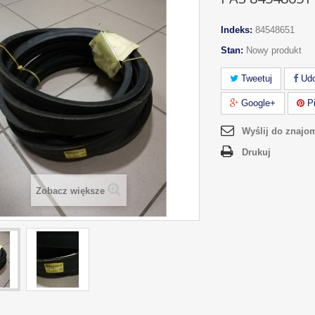
Indeks:
84548651
Stan:
Nowy produkt
Tweetuj
Udo
Google+
Pi
Wyślij do znajo
Drukuj
Zobacz większe