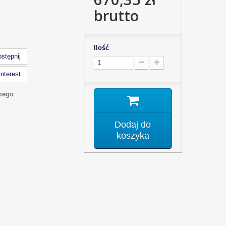
brutto
Ilość
stępnij
nterest
mego
Dodaj do
koszyka