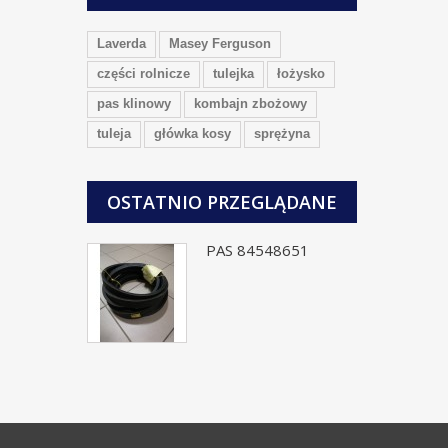
Laverda
Masey Ferguson
części rolnicze
tulejka
łożysko
pas klinowy
kombajn zbożowy
tuleja
główka kosy
sprężyna
OSTATNIO PRZEGLĄDANE
PAS 84548651