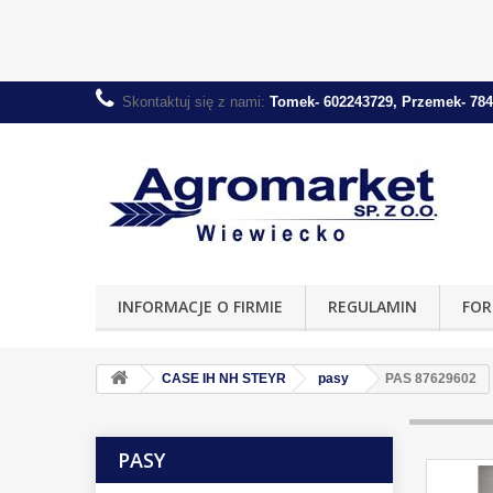
Skontaktuj się z nami:
Tomek- 602243729, Przemek- 784
INFORMACJE O FIRMIE
REGULAMIN
FOR
CASE IH NH STEYR
pasy
PAS 87629602
PASY