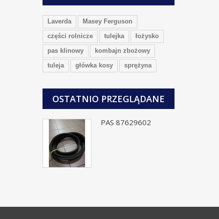
Laverda
Masey Ferguson
części rolnicze
tulejka
łożysko
pas klinowy
kombajn zbożowy
tuleja
główka kosy
sprężyna
OSTATNIO PRZEGLĄDANE
PAS 87629602