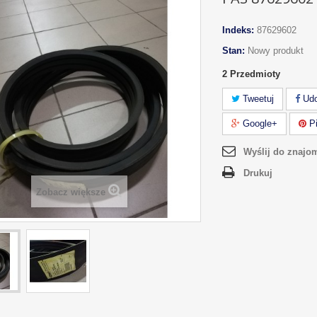
Indeks:
87629602
Stan:
Nowy produkt
2
Przedmioty
Tweetuj
Udo
Google+
Pi
Wyślij do znajo
Drukuj
Zobacz większe