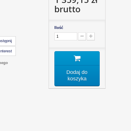
brutto
Ilość
stępnij
nterest
mego
Dodaj do
koszyka