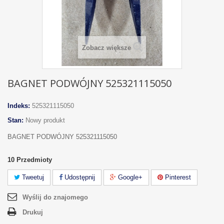
Zobacz większe
BAGNET PODWÓJNY 525321115050
Indeks:
525321115050
Stan:
Nowy produkt
BAGNET PODWÓJNY 525321115050
10
Przedmioty
Tweetuj
Udostępnij
Google+
Pinterest
Wyślij do znajomego
Drukuj