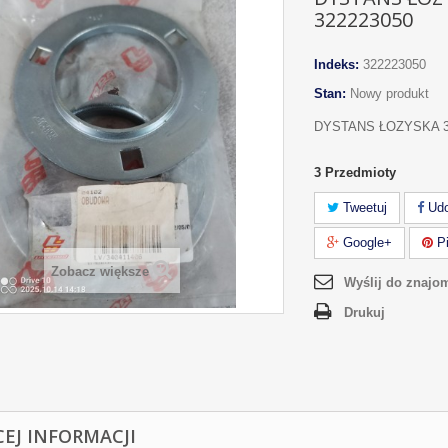
322223050
Indeks:
322223050
Stan:
Nowy produkt
DYSTANS ŁOZYSKA 3
3
Przedmioty
Tweetuj
Udo
Google+
Pi
Zobacz większe
Wyślij do znajo
Drukuj
CEJ INFORMACJI