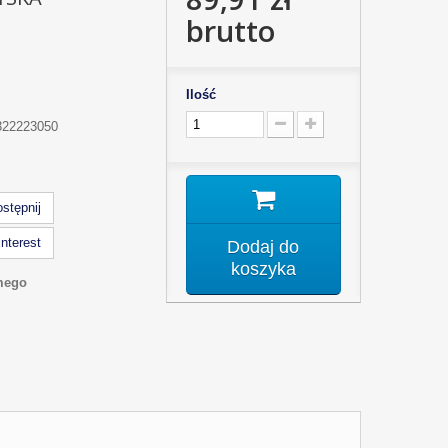
brutto
Ilość
22223050
stępnij
nterest
Dodaj do
koszyka
mego