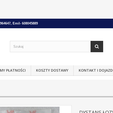
964647, Emil- 608045889
MY PŁATNOŚCI
KOSZTY DOSTAWY
KONTAKT I DOJAZD
DYSTANS ŁOZ