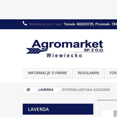
Skontaktuj się z nami:
Tomek- 602243729, Przemek- 784
INFORMACJE O FIRMIE
REGULAMIN
FOR
LAVERDA
DYSTANS ŁOZYSKA 322223050
LAVERDA