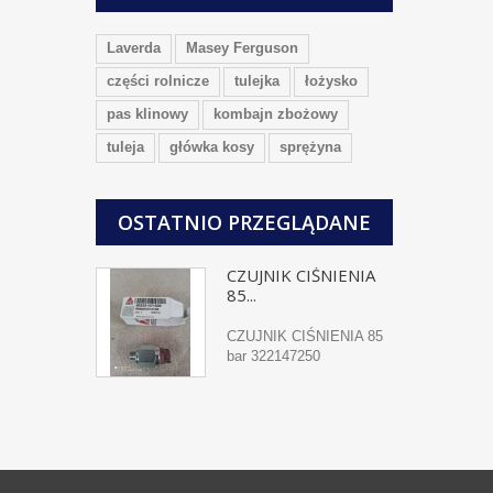
Laverda
Masey Ferguson
części rolnicze
tulejka
łożysko
pas klinowy
kombajn zbożowy
tuleja
główka kosy
sprężyna
OSTATNIO PRZEGLĄDANE
CZUJNIK CIŚNIENIA
85...
CZUJNIK CIŚNIENIA 85
bar 322147250