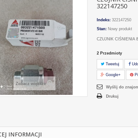
322147250
Indeks:
322147250
Stan:
Nowy produkt
CZUJNIK CIŚNIENIA 8
2
Przedmioty
Tweetuj
Udo
Google+
Pi
Zobacz większe
Wyślij do znajo
Drukuj
CEJ INFORMACJI