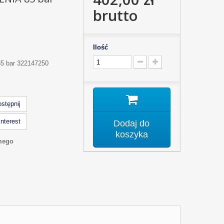
brutto
Ilość
5 bar 322147250
stępnij
nterest
Dodaj do
koszyka
mego