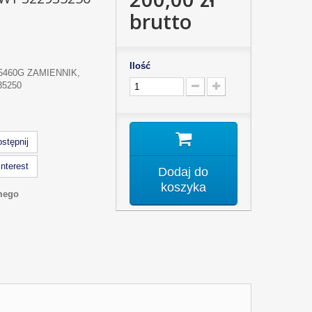
brutto
Ilość
5460G ZAMIENNIK,
35250
stępnij
nterest
Dodaj do
koszyka
mego