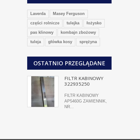
Laverda
Masey Ferguson
części rolnicze
tulejka
łożysko
pas klinowy
kombajn zbożowy
tuleja
główka kosy
sprężyna
OSTATNIO PRZEGLĄDANE
FILTR KABINOWY
322935250
FILTR KABINOWY
AP5460G ZAMIENNIK,
NR...