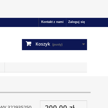
Kontakt z nami
Zaloguj się
Koszyk
(pusty)
200,00 zł
WY 322935250