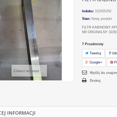
Indeks:
322935250
Stan:
Nowy produkt
FILTR KABINOWY AP
NR ORGINALNY 3229
7
Przedmioty
Tweetuj
Udo
Google+
Pi
Zobacz większe
Wyślij do znajo
Drukuj
CEJ INFORMACJI