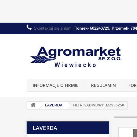
Skontaktuj się z nami:
Tomek- 602243729, Przemek- 784
INFORMACJE O FIRMIE
REGULAMIN
FOR
LAVERDA
FILTR KABINOWY 322935250
LAVERDA