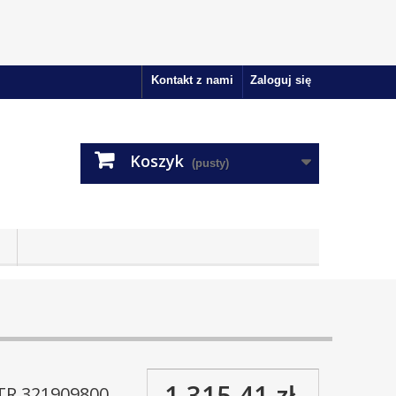
Kontakt z nami
Zaloguj się
Koszyk
(pusty)
1 315,41 zł
R 321909800