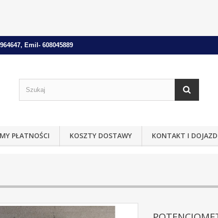
964647, Emil- 608045889
MY PŁATNOŚCI
KOSZTY DOSTAWY
KONTAKT I DOJAZD
POTENCJOMET