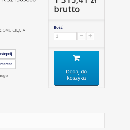
brutto
Ilość
IOMU CIĘCIA
stępnij
nterest
Dodaj do
mego
koszyka