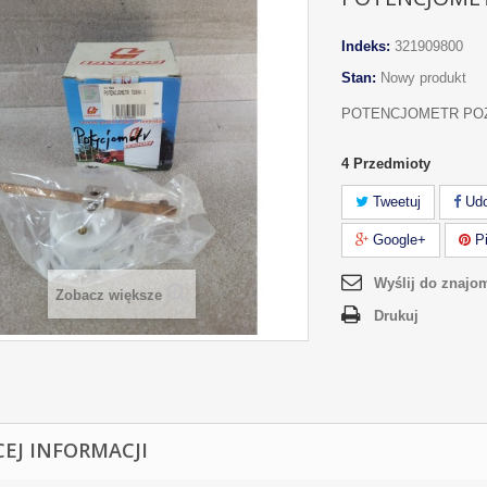
Indeks:
321909800
Stan:
Nowy produkt
POTENCJOMETR POZ
4
Przedmioty
Tweetuj
Udo
Google+
Pi
Wyślij do znajo
Zobacz większe
Drukuj
CEJ INFORMACJI