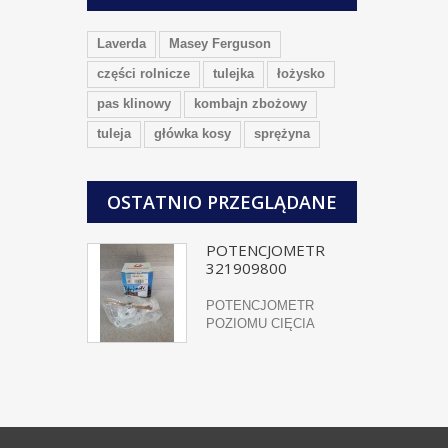
Laverda
Masey Ferguson
części rolnicze
tulejka
łożysko
pas klinowy
kombajn zbożowy
tuleja
główka kosy
sprężyna
OSTATNIO PRZEGLĄDANE
POTENCJOMETR
321909800
POTENCJOMETR
POZIOMU CIĘCIA