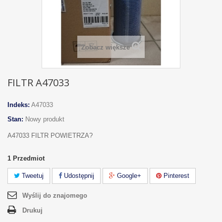
Zobacz większe
FILTR A47033
Indeks:
A47033
Stan:
Nowy produkt
A47033 FILTR POWIETRZA?
1
Przedmiot
Tweetuj
Udostępnij
Google+
Pinterest
Wyślij do znajomego
Drukuj