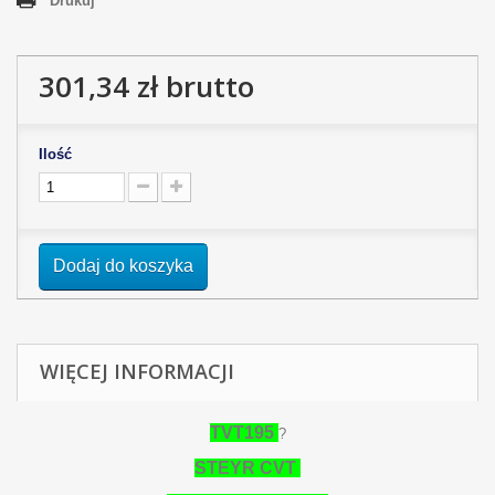
Drukuj
301,34 zł
brutto
Ilość
Dodaj do koszyka
WIĘCEJ INFORMACJI
TVT195
?
STEYR CVT