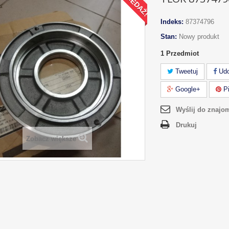
Indeks:
87374796
Stan:
Nowy produkt
1
Przedmiot
Tweetuj
Udo
Google+
Pi
Wyślij do znajo
Drukuj
Zobacz większe