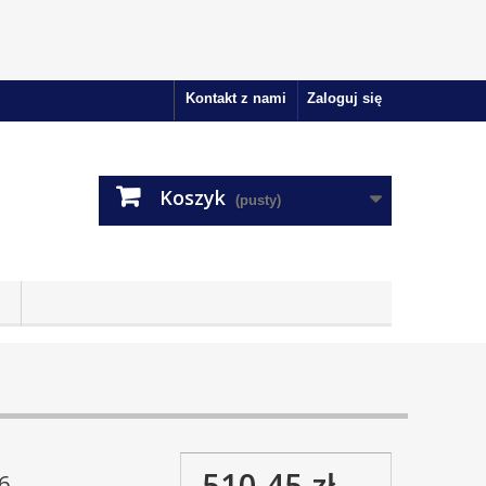
Kontakt z nami
Zaloguj się
Koszyk
(pusty)
510,45 zł
6