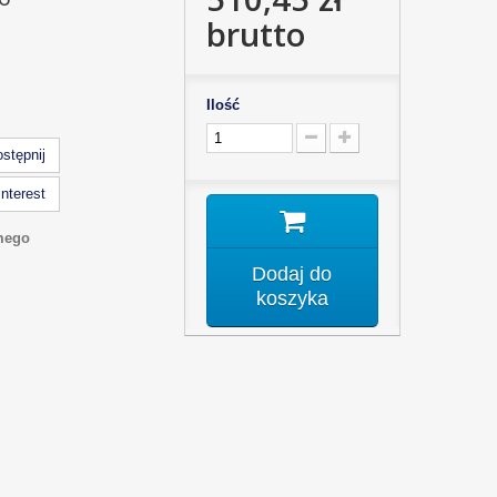
brutto
Ilość
stępnij
nterest
mego
Dodaj do
koszyka