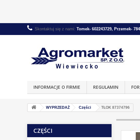
Skontaktuj się z nami:
Tomek- 602243729, Przemek- 784
INFORMACJE O FIRMIE
REGULAMIN
FOR
WYPRZEDAŻ
Części
TŁOK 87374796
CZĘŚCI