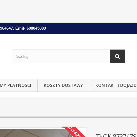
964647, Emil- 608045889
MY PŁATNOŚCI
KOSZTY DOSTAWY
KONTAKT I DOJAZD
WYPRZEDAŻ!
TŁOK 8737479