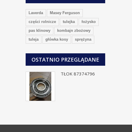
Laverda
Masey Ferguson
części rolnicze
tulejka
łożysko
pas klinowy
kombajn zbożowy
tuleja
główka kosy
sprężyna
OSTATNIO PRZEGLĄDANE
TŁOK 87374796