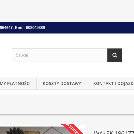
964647, Emil- 608045889
MY PŁATNOŚCI
KOSZTY DOSTAWY
KONTAKT I DOJAZD
WYPRZEDAŻ!
WAŁEK 19617