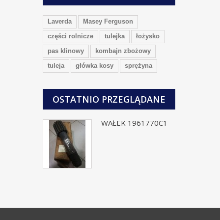
Laverda
Masey Ferguson
części rolnicze
tulejka
łożysko
pas klinowy
kombajn zbożowy
tuleja
główka kosy
sprężyna
OSTATNIO PRZEGLĄDANE
WAŁEK 1961770C1