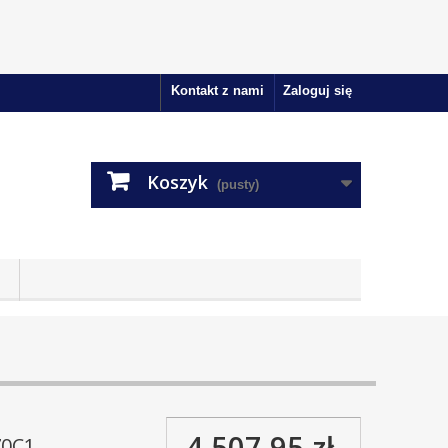
Kontakt z nami
Zaloguj się
Koszyk
(pusty)
4 507,95 zł
70C1