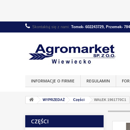
Skontaktuj się z nami:
Tomek- 602243729, Przemek- 784
INFORMACJE O FIRMIE
REGULAMIN
FOR
WYPRZEDAŻ
Części
WAŁEK 1961770C1
CZĘŚCI