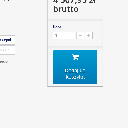
brutto
Ilość
stępnij
nterest
mego
Dodaj do
koszyka