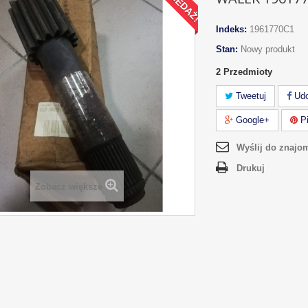
Indeks:
1961770C1
Stan:
Nowy produkt
2
Przedmioty
Tweetuj
Udo
Google+
Pi
Wyślij do znajo
Drukuj
Zobacz większe