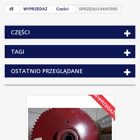
WYPRZEDAŻ
Części
SPRZĘGŁO 84453595
CZĘŚCI
TAGI
OSTATNIO PRZEGLĄDANE
WYPRZEDAŻ!