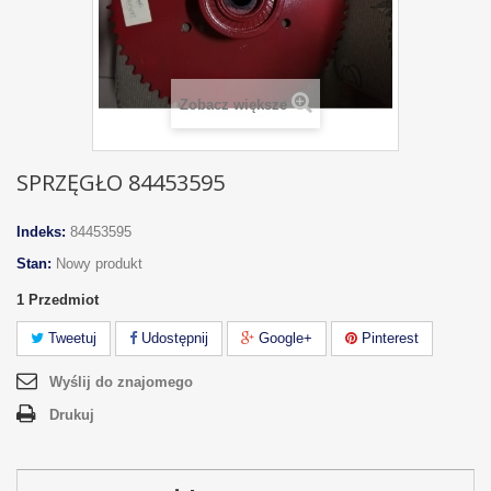
Zobacz większe
SPRZĘGŁO 84453595
Indeks:
84453595
Stan:
Nowy produkt
1
Przedmiot
Tweetuj
Udostępnij
Google+
Pinterest
Wyślij do znajomego
Drukuj