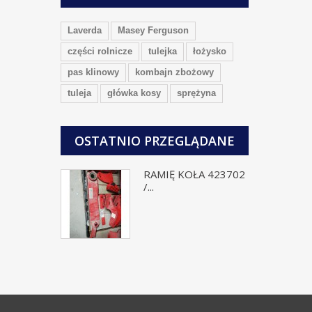
Laverda
Masey Ferguson
części rolnicze
tulejka
łożysko
pas klinowy
kombajn zbożowy
tuleja
główka kosy
sprężyna
OSTATNIO PRZEGLĄDANE
RAMIĘ KOŁA 423702
/...