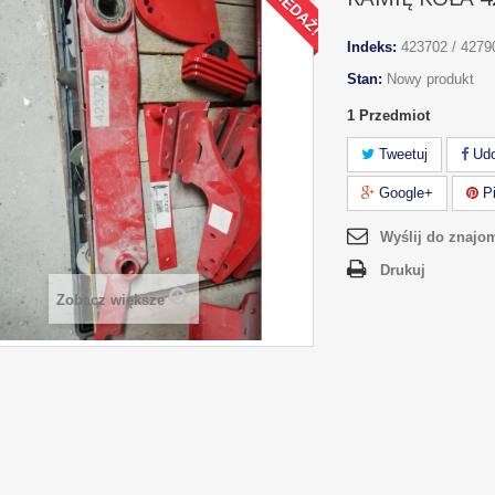
Indeks:
423702 / 4279
Stan:
Nowy produkt
1
Przedmiot
Tweetuj
Udo
Google+
Pi
Wyślij do znajo
Drukuj
Zobacz większe