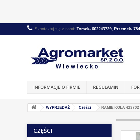
Skontaktuj się z nami:
Tomek- 602243729, Przemek- 784
INFORMACJE O FIRMIE
REGULAMIN
FOR
WYPRZEDAŻ
Części
RAMIĘ KOŁA 423702 
CZĘŚCI