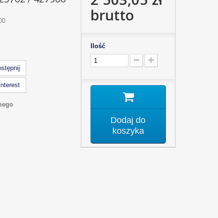
brutto
00
Ilość
stępnij
nterest
mego
Dodaj do
koszyka