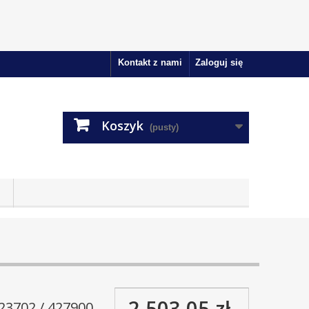
Kontakt z nami
Zaloguj się
Koszyk
(pusty)
2 503,05 zł
23702 / 427900