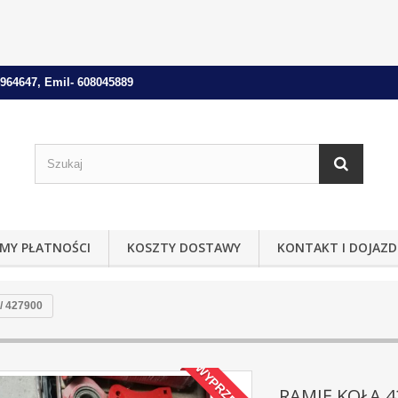
964647, Emil- 608045889
MY PŁATNOŚCI
KOSZTY DOSTAWY
KONTAKT I DOJAZD
/ 427900
WYPRZEDAŻ!
RAMIĘ KOŁA 4