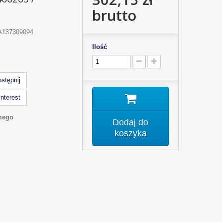
brutto
A137309094
Ilość
stępnij
nterest
mego
Dodaj do
koszyka