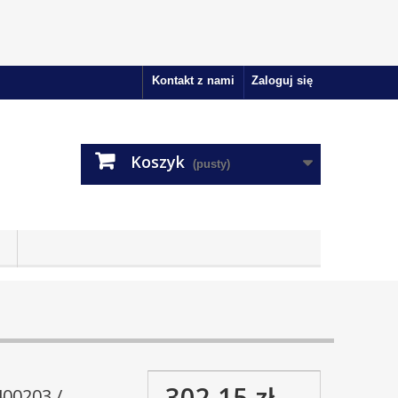
Kontakt z nami
Zaloguj się
Koszyk
(pusty)
302,15 zł
00203 /