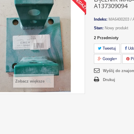
A137309094
Indeks:
MA6400203 / 
Stan:
Nowy produkt
2
Przedmioty
Tweetuj
Udo
Google+
Pi
Wyślij do znajo
Drukuj
Zobacz większe