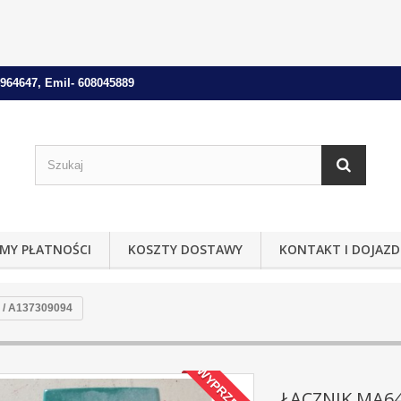
964647, Emil- 608045889
MY PŁATNOŚCI
KOSZTY DOSTAWY
KONTAKT I DOJAZD
/ A137309094
WYPRZEDAŻ!
ŁĄCZNIK MA64