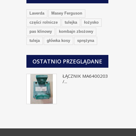
Laverda
Masey Ferguson
części rolnicze
tulejka
łożysko
pas klinowy
kombajn zbożowy
tuleja
główka kosy
sprężyna
OSTATNIO PRZEGLĄDANE
ŁĄCZNIK MA6400203
/...