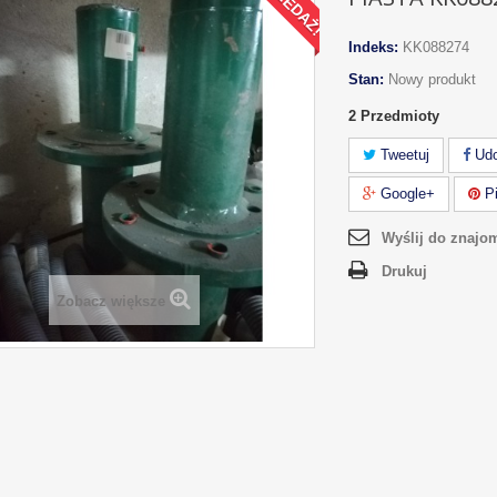
Indeks:
KK088274
Stan:
Nowy produkt
2
Przedmioty
Tweetuj
Udo
Google+
Pi
Wyślij do znajo
Drukuj
Zobacz większe