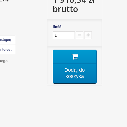
brutto
Ilość
stępnij
nterest
mego
Dodaj do
koszyka