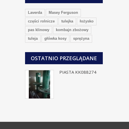
Laverda
Masey Ferguson
części rolnicze
tulejka
łożysko
pas klinowy
kombajn zbożowy
tuleja
główka kosy
sprężyna
OSTATNIO PRZEGLĄDANE
PIASTA KK088274