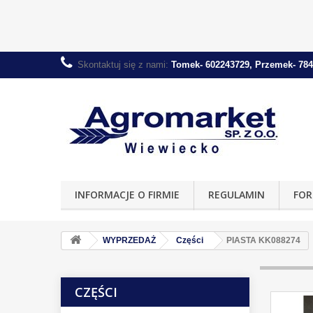
Skontaktuj się z nami:
Tomek- 602243729, Przemek- 784
INFORMACJE O FIRMIE
REGULAMIN
FOR
WYPRZEDAŻ
Części
PIASTA KK088274
CZĘŚCI