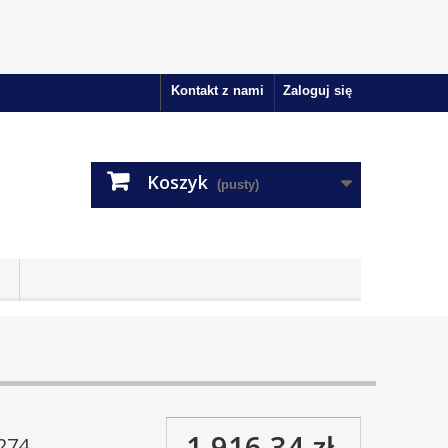
Kontakt z nami
Zaloguj się
Koszyk
(pusty)
1 916,34 zł
274